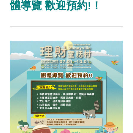
體導覽 歡迎預約!！