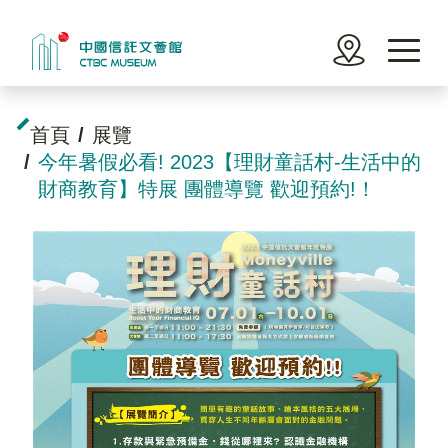
繁體中文
English
日本語
首頁
展覽
今年暑假必看! 2023【理財童話村-生活中的
訊息
財商教育】特展 團體導覽 歡迎預約!！
認識文薈館
參觀
展覽
活動
學習園地