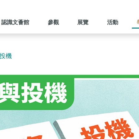
認識文薈館
參觀
展覽
活動
投機