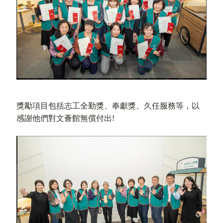
獎勵項目包括志工全勤獎、奉獻獎、久任服務等
，
以
感謝他們對文薈館無償付出!