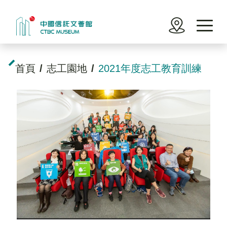
繁體中文
English
日本語
首頁
志工園地
2021年度志工教育訓練
訊息
認識文薈館
參觀
展覽
活動
學習園地