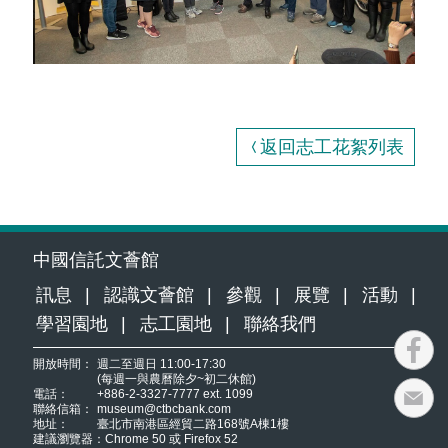
返回志工花絮列表
中國信託文薈館
訊息
認識文薈館
參觀
展覽
活動
學習園地
志工園地
聯絡我們
開放時間：
週二至週日 11:00-17:30
(每週一與農曆除夕~初二休館)
電話：
+886-2-3327-7777 ext. 1099
聯絡信箱：
museum@ctbcbank.com
地址：
臺北市南港區經貿二路168號A棟1樓
建議瀏覽器：
Chrome 50 或 Firefox 52