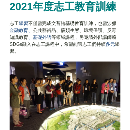
志工園地
2021年度志工教育訓練
聯絡我們
志工
學習
不僅需完成文薈館基礎教育訓練
，
也需涉獵
金融教育、
公共藝術品、蕨類生態、環境保護、反毒
知識教育
、基礎外語
等領域課程，另邀請外部講師將
SDGs
融入在志工課程中
，
希望能讓志工們持續
多元
學
習。