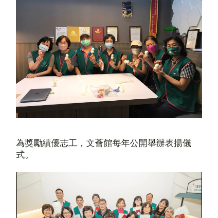
為獎勵績優志工，文薈館每年公開舉辦表揚儀
式。